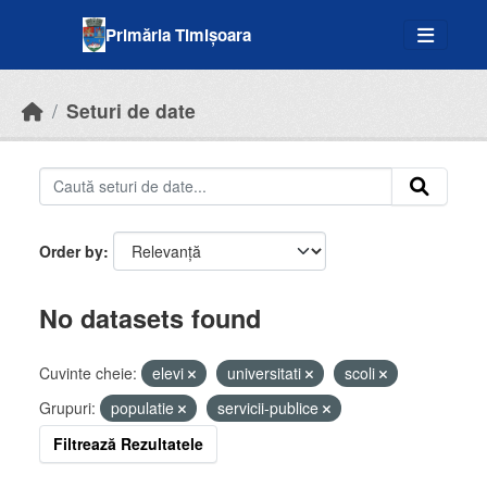
Skip to main content
Primăria Timișoara
Seturi de date
Order by
No datasets found
Cuvinte cheie:
elevi
universitati
scoli
Grupuri:
populatie
servicii-publice
Filtrează Rezultatele