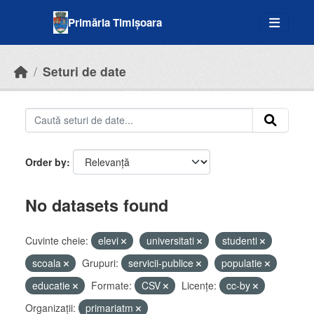
Skip to main content
Primăria Timișoara
Seturi de date
Order by
No datasets found
Cuvinte cheie:
elevi
universitati
studenti
scoala
Grupuri:
servicii-publice
populatie
educatie
Formate:
CSV
Licenţe:
cc-by
Organizații:
primariatm