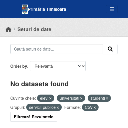
Skip to main content
Primăria Timișoara
Seturi de date
Order by
No datasets found
Cuvinte cheie:
elevi
universitati
studenti
Grupuri:
servicii-publice
Formate:
CSV
Filtrează Rezultatele