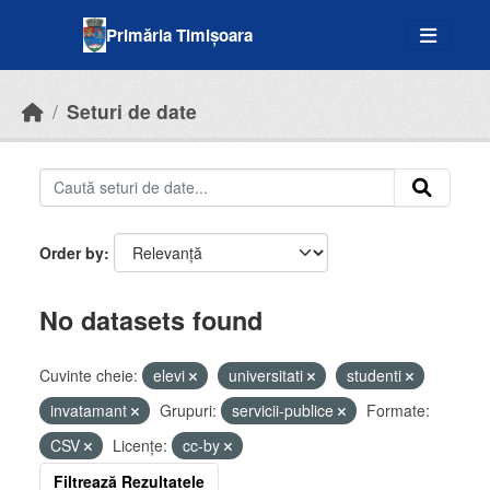
Skip to main content
Primăria Timișoara
Seturi de date
Order by
No datasets found
Cuvinte cheie:
elevi
universitati
studenti
invatamant
Grupuri:
servicii-publice
Formate:
CSV
Licenţe:
cc-by
Filtrează Rezultatele