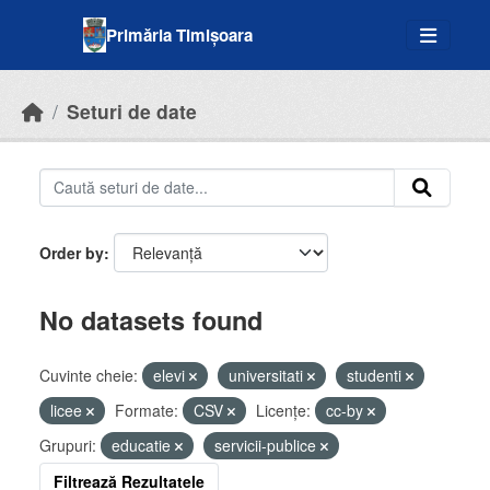
Skip to main content
Primăria Timișoara
Seturi de date
Order by
No datasets found
Cuvinte cheie:
elevi
universitati
studenti
licee
Formate:
CSV
Licenţe:
cc-by
Grupuri:
educatie
servicii-publice
Filtrează Rezultatele