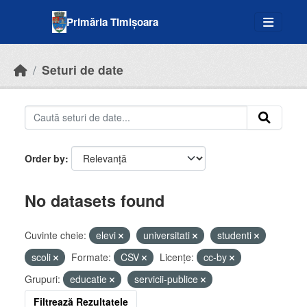
Skip to main content
Primăria Timișoara
Seturi de date
Order by
No datasets found
Cuvinte cheie:
elevi
universitati
studenti
scoli
Formate:
CSV
Licenţe:
cc-by
Grupuri:
educatie
servicii-publice
Filtrează Rezultatele