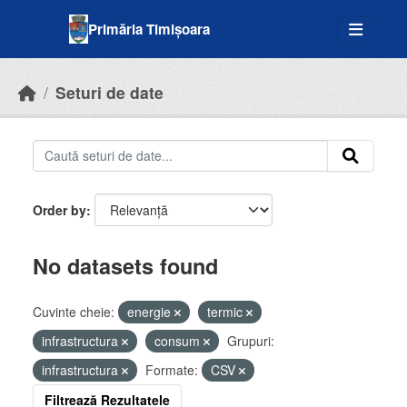
Skip to main content
Primăria Timișoara
Seturi de date
Order by
No datasets found
Cuvinte cheie:
energie
termic
infrastructura
consum
Grupuri:
infrastructura
Formate:
CSV
Filtrează Rezultatele