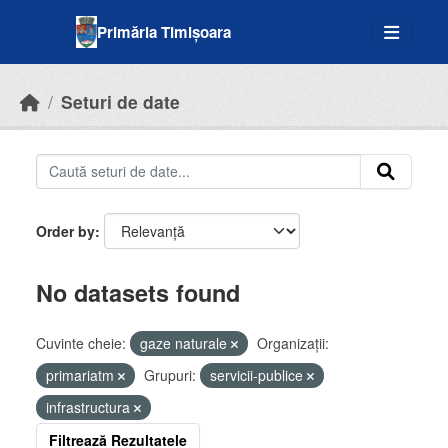
Skip to main content
Primăria Timișoara
Seturi de date
Order by
No datasets found
Cuvinte cheie:
gaze naturale
Organizații:
primariatm
Grupuri:
servicii-publice
infrastructura
Filtrează Rezultatele