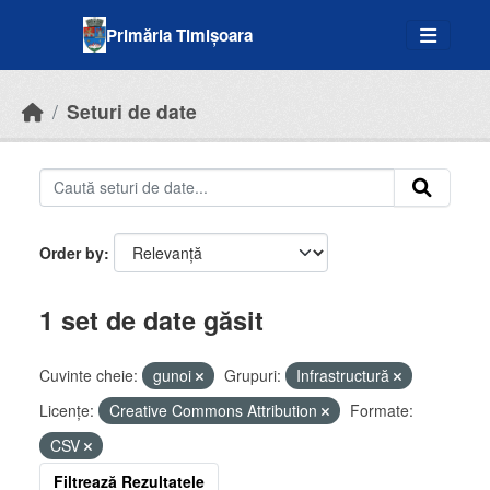
Skip to main content
Primăria Timișoara
Seturi de date
Order by
1 set de date găsit
Cuvinte cheie:
gunoi
Grupuri:
Infrastructură
Licenţe:
Creative Commons Attribution
Formate:
CSV
Filtrează Rezultatele