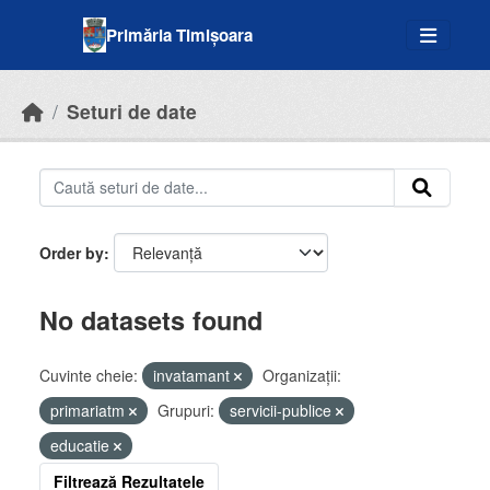
Skip to main content
Primăria Timișoara
Seturi de date
Order by
No datasets found
Cuvinte cheie:
invatamant
Organizații:
primariatm
Grupuri:
servicii-publice
educatie
Filtrează Rezultatele