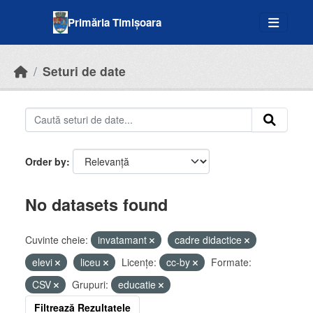
Skip to main content
Primăria Timișoara
Seturi de date
Order by
No datasets found
Cuvinte cheie:
invatamant
cadre didactice
elevi
liceu
Licenţe:
cc-by
Formate:
CSV
Grupuri:
educatie
Filtrează Rezultatele