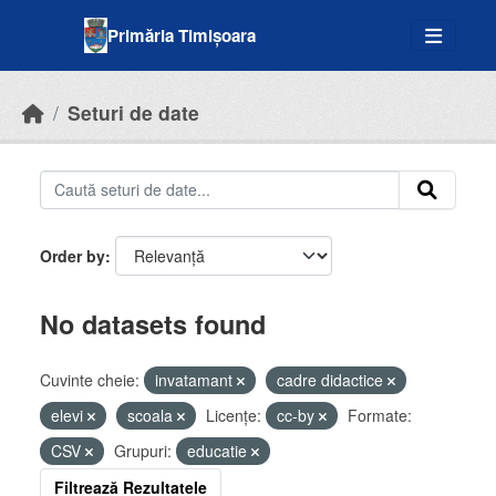
Skip to main content
Primăria Timișoara
Seturi de date
Order by
No datasets found
Cuvinte cheie:
invatamant
cadre didactice
elevi
scoala
Licenţe:
cc-by
Formate:
CSV
Grupuri:
educatie
Filtrează Rezultatele