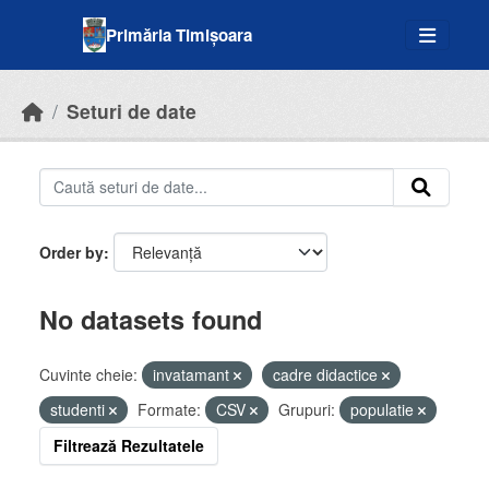
Skip to main content
Primăria Timișoara
Seturi de date
Order by
No datasets found
Cuvinte cheie:
invatamant
cadre didactice
studenti
Formate:
CSV
Grupuri:
populatie
Filtrează Rezultatele