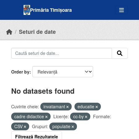
Skip to main content
Primăria Timișoara
Seturi de date
Order by
No datasets found
Cuvinte cheie:
invatamant
educatie
cadre didactice
Licenţe:
cc-by
Formate:
CSV
Grupuri:
populatie
Filtrează Rezultatele