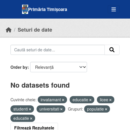
Skip to main content
Primăria Timișoara
Seturi de date
Order by
No datasets found
Cuvinte cheie:
invatamant
educatie
licee
studenti
universitati
Grupuri:
populatie
educatie
Filtrează Rezultatele