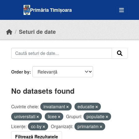
Skip to main content
Primăria Timișoara
Seturi de date
Order by
No datasets found
Cuvinte cheie:
invatamant
educatie
universitati
licee
Grupuri:
populatie
Licenţe:
cc-by
Organizații:
primariatm
Filtrează Rezultatele