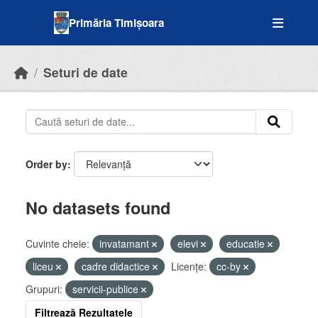
Skip to main content
Primăria Timișoara
Seturi de date
Order by
No datasets found
Cuvinte cheie:
invatamant
elevi
educatie
liceu
cadre didactice
Licenţe:
cc-by
Grupuri:
servicii-publice
Filtrează Rezultatele