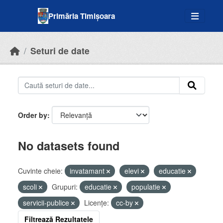
Skip to main content
Primăria Timișoara
Seturi de date
Order by
No datasets found
Cuvinte cheie:
invatamant
elevi
educatie
scoli
Grupuri:
educatie
populatie
servicii-publice
Licenţe:
cc-by
Filtrează Rezultatele