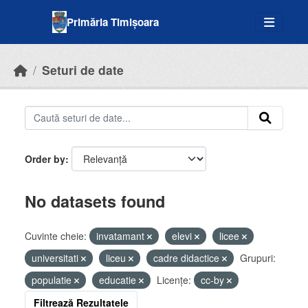
Skip to main content
Primăria Timișoara
Seturi de date
Order by
No datasets found
Cuvinte cheie:
invatamant
elevi
licee
universitati
liceu
cadre didactice
Grupuri:
populatie
educatie
Licenţe:
cc-by
Filtrează Rezultatele