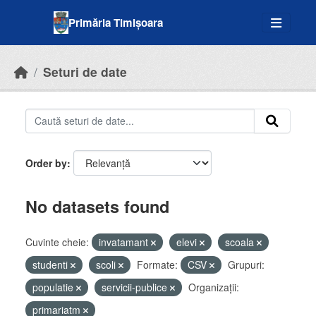
Skip to main content
Primăria Timișoara
Seturi de date
Order by
No datasets found
Cuvinte cheie:
invatamant
elevi
scoala
studenti
scoli
Formate:
CSV
Grupuri:
populatie
servicii-publice
Organizații:
primariatm