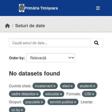
Skip to main content
Primăria Timișoara
Seturi de date
Order by
No datasets found
Cuvinte cheie:
invatamant
elevi
studenti
cadre didactice
educatie
Formate:
CSV
Grupuri:
populatie
servicii-publice
Licenţe:
cc-by