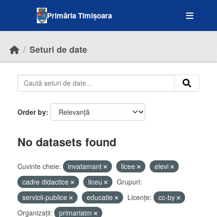
Skip to main content
Primăria Timișoara
Seturi de date
Order by
No datasets found
Cuvinte cheie:
invatamant
licee
elevi
cadre didactice
liceu
Grupuri:
servicii-publice
educatie
Licenţe:
cc-by
Organizații:
primariatm