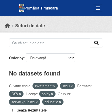
Skip to main content
Primăria Timișoara
Seturi de date
Order by
No datasets found
Cuvinte cheie:
invatamant
liceu
Formate:
CSV
Licenţe:
cc-by
Grupuri:
servicii-publice
educatie
Filtrează Rezultatele