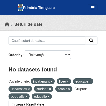
Skip to main content
Primăria Timișoara
Seturi de date
Order by
No datasets found
Cuvinte cheie:
invatamant
liceu
educatie
universitati
studenti
scoala
Grupuri:
populatie
educatie
Filtrează Rezultatele