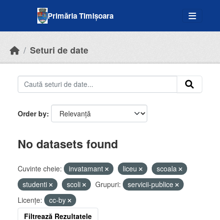
Skip to main content
Primăria Timișoara
Seturi de date
Order by
No datasets found
Cuvinte cheie:
invatamant
liceu
scoala
studenti
scoli
Grupuri:
servicii-publice
Licenţe:
cc-by
Filtrează Rezultatele