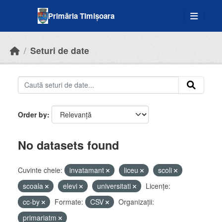
Skip to main content
Primăria Timișoara
Seturi de date
Order by
No datasets found
Cuvinte cheie:
invatamant
liceu
scoli
scoala
elevi
universitati
Licenţe:
cc-by
Formate:
CSV
Organizații:
primariatm