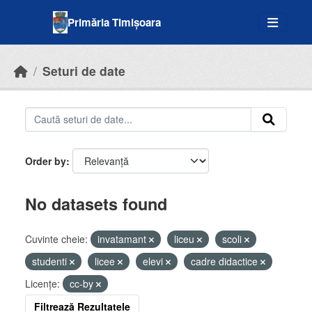
Skip to main content
Primăria Timișoara
Seturi de date
Order by
No datasets found
Cuvinte cheie:
invatamant
liceu
scoli
studenti
licee
elevi
cadre didactice
Licenţe:
cc-by
Filtrează Rezultatele