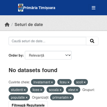
Skip to main content
Primăria Timișoara
Seturi de date
Order by
No datasets found
Cuvinte cheie:
invatamant
liceu
scoli
studenti
licee
scoala
elevi
Grupuri:
populatie
Organizații:
primariatm
Filtrează Rezultatele