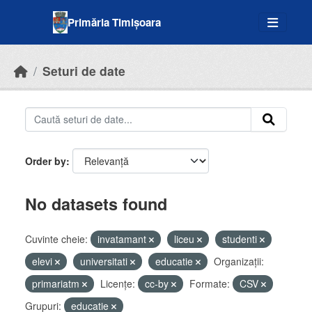
Skip to main content
Primăria Timișoara
Seturi de date
Order by
No datasets found
Cuvinte cheie:
invatamant
liceu
studenti
elevi
universitati
educatie
Organizații:
primariatm
Licenţe:
cc-by
Formate:
CSV
Grupuri:
educatie