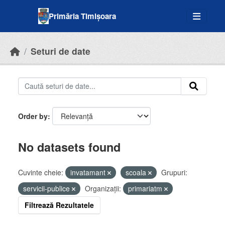
Skip to main content
Primăria Timișoara
Seturi de date
Order by
No datasets found
Cuvinte cheie:
invatamant
scoala
Grupuri:
servicii-publice
Organizații:
primariatm
Filtrează Rezultatele