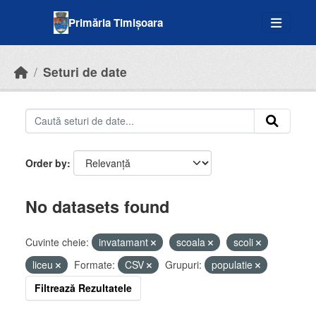
Skip to main content
Primăria Timișoara
Seturi de date
Order by
No datasets found
Cuvinte cheie:
invatamant
scoala
scoli
liceu
Formate:
CSV
Grupuri:
populatie
Filtrează Rezultatele