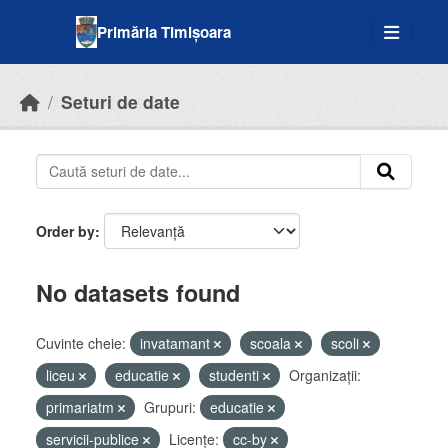
Skip to main content
Primăria Timișoara
Seturi de date
Order by
No datasets found
Cuvinte cheie:
invatamant
scoala
scoli
liceu
educatie
studenti
Organizații:
primariatm
Grupuri:
educatie
servicii-publice
Licenţe:
cc-by