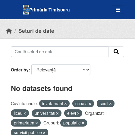
Skip to main content
Primăria Timișoara
Seturi de date
Order by
No datasets found
Cuvinte cheie:
invatamant
scoala
scoli
liceu
universitati
elevi
Organizații:
primariatm
Grupuri:
populatie
servicii-publice