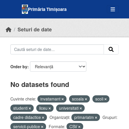
Skip to main content
Primăria Timișoara
Seturi de date
Order by
No datasets found
Cuvinte cheie:
invatamant
scoala
scoli
studenti
liceu
universitati
cadre didactice
Organizații:
primariatm
Grupuri:
servicii-publice
Formate:
CSV