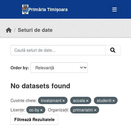
Skip to main content
Primăria Timișoara
Seturi de date
Order by
No datasets found
Cuvinte cheie:
invatamant
scoala
studenti
Licenţe:
cc-by
Organizații:
primariatm
Filtrează Rezultatele