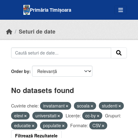
Skip to main content
Primăria Timișoara
Seturi de date
Order by
No datasets found
Cuvinte cheie:
invatamant
scoala
studenti
elevi
universitati
Licenţe:
cc-by
Grupuri:
educatie
populatie
Formate:
CSV
Filtrează Rezultatele