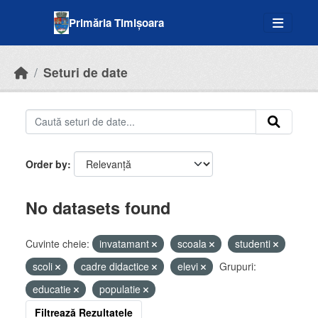
Skip to main content
Primăria Timișoara
Seturi de date
Order by
No datasets found
Cuvinte cheie:
invatamant
scoala
studenti
scoli
cadre didactice
elevi
Grupuri:
educatie
populatie
Filtrează Rezultatele