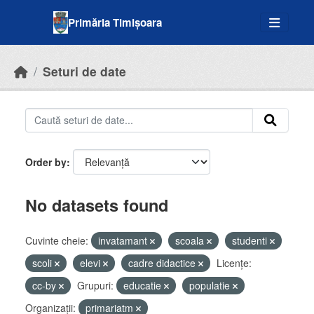
Skip to main content
Primăria Timișoara
Seturi de date
Order by
No datasets found
Cuvinte cheie:
invatamant
scoala
studenti
scoli
elevi
cadre didactice
Licenţe:
cc-by
Grupuri:
educatie
populatie
Organizații:
primariatm