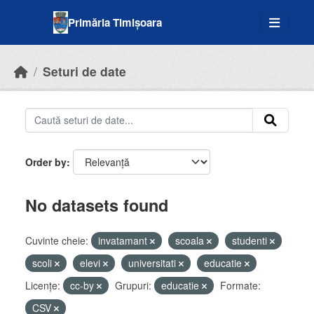
Skip to main content
Primăria Timișoara
Seturi de date
Order by
No datasets found
Cuvinte cheie:
invatamant
scoala
studenti
scoli
elevi
universitati
educatie
Licenţe:
cc-by
Grupuri:
educatie
Formate:
CSV