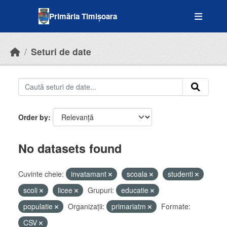
Skip to main content
Primăria Timișoara
Seturi de date
Order by
No datasets found
Cuvinte cheie:
invatamant
scoala
studenti
scoli
licee
Grupuri:
educatie
populatie
Organizații:
primariatm
Formate:
CSV