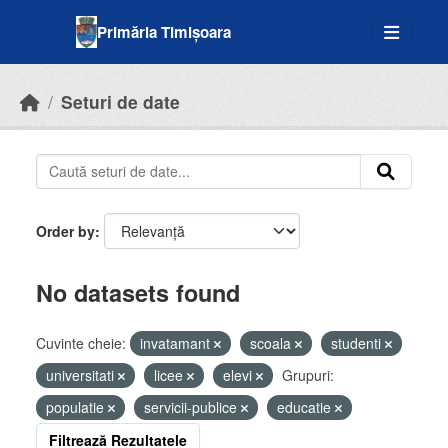
Skip to main content
Primăria Timișoara
Seturi de date
Order by
No datasets found
Cuvinte cheie:
invatamant
scoala
studenti
universitati
licee
elevi
Grupuri:
populatie
servicii-publice
educatie
Filtrează Rezultatele