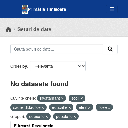
Skip to main content
Primăria Timișoara
Seturi de date
Order by
No datasets found
Cuvinte cheie:
invatamant
scoli
cadre didactice
educatie
elevi
licee
Grupuri:
educatie
populatie
Filtrează Rezultatele