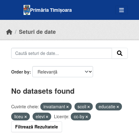
Skip to main content
Primăria Timișoara
Seturi de date
Order by
No datasets found
Cuvinte cheie:
invatamant
scoli
educatie
liceu
elevi
Licenţe:
cc-by
Filtrează Rezultatele