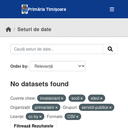
Skip to main content
Primăria Timișoara
Seturi de date
Order by
No datasets found
Cuvinte cheie:
invatamant
scoli
elevi
Organizații:
primariatm
Grupuri:
servicii-publice
Licenţe:
cc-by
Formate:
CSV
Filtrează Rezultatele