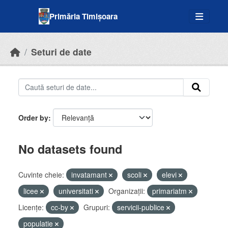
Skip to main content
Primăria Timișoara
Seturi de date
Order by
No datasets found
Cuvinte cheie:
invatamant
scoli
elevi
licee
universitati
Organizații:
primariatm
Licenţe:
cc-by
Grupuri:
servicii-publice
populatie