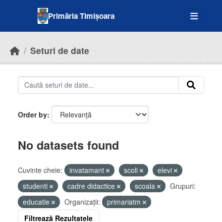
Skip to main content
Primăria Timișoara
Seturi de date
Order by
No datasets found
Cuvinte cheie:
invatamant
scoli
elevi
studenti
cadre didactice
scoala
Grupuri:
educatie
Organizații:
primariatm
Filtrează Rezultatele