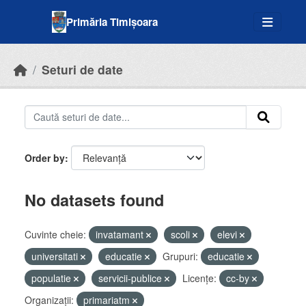
Skip to main content
Primăria Timișoara
Seturi de date
Order by
No datasets found
Cuvinte cheie:
invatamant
scoli
elevi
universitati
educatie
Grupuri:
educatie
populatie
servicii-publice
Licenţe:
cc-by
Organizații:
primariatm