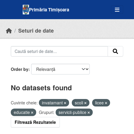
Skip to main content
Primăria Timișoara
Seturi de date
Order by
No datasets found
Cuvinte cheie:
invatamant
scoli
licee
educatie
Grupuri:
servicii-publice
Filtrează Rezultatele