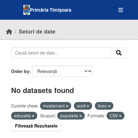
Skip to main content
Primăria Timișoara
Seturi de date
Order by
No datasets found
Cuvinte cheie:
invatamant
scoli
liceu
educatie
Grupuri:
populatie
Formate:
CSV
Filtrează Rezultatele