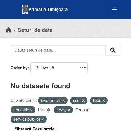
Skip to main content
Primăria Timișoara
Seturi de date
Order by
No datasets found
Cuvinte cheie:
invatamant
scoli
liceu
educatie
Licenţe:
cc-by
Grupuri:
servicii-publice
Filtrează Rezultatele